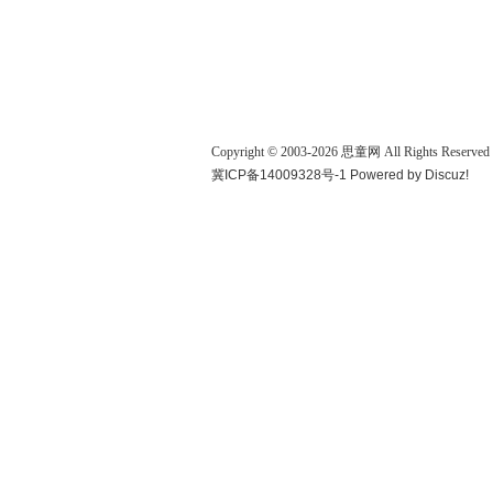
Copyright © 2003-
2026
思童网
All Rights Reserved
冀ICP备14009328号-1
Powered by
Discuz!