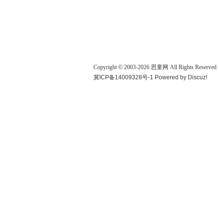
Copyright © 2003-
2026
思童网
All Rights Reserved
冀ICP备14009328号-1
Powered by
Discuz!