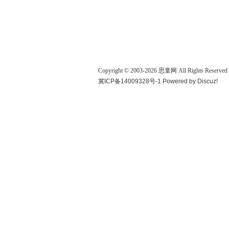
Copyright © 2003-
2026
思童网
All Rights Reserved
冀ICP备14009328号-1
Powered by
Discuz!