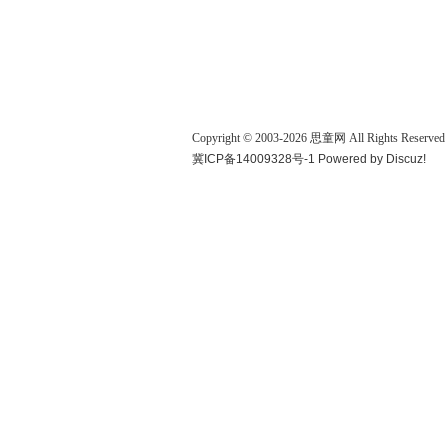
Copyright © 2003-
2026
思童网
All Rights Reserved
冀ICP备14009328号-1
Powered by
Discuz!