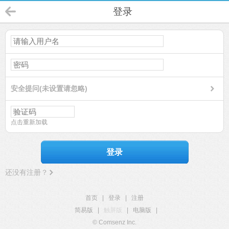
登录
安全提问(未设置请忽略)
点击重新加载
登录
还没有注册？
首页
|
登录
|
注册
简易版
|
触屏版
|
电脑版
|
© Comsenz Inc.