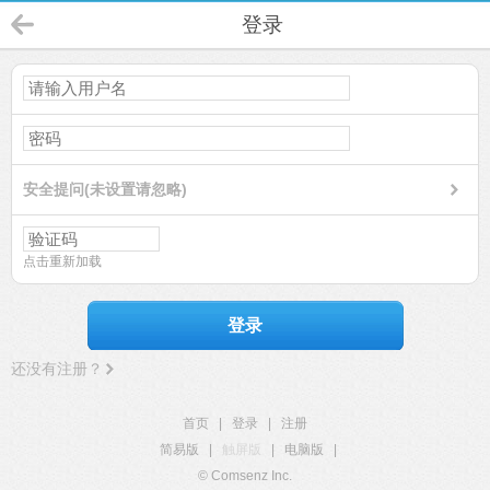
登录
安全提问(未设置请忽略)
点击重新加载
登录
还没有注册？
首页
|
登录
|
注册
简易版
|
触屏版
|
电脑版
|
© Comsenz Inc.