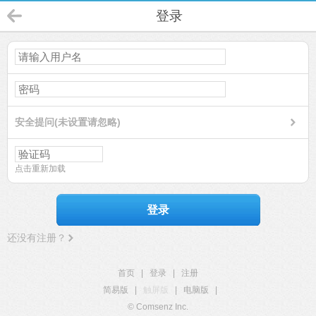
登录
安全提问(未设置请忽略)
点击重新加载
登录
还没有注册？
首页
|
登录
|
注册
简易版
|
触屏版
|
电脑版
|
© Comsenz Inc.