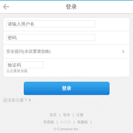
登录
安全提问(未设置请忽略)
点击重新加载
登录
还没有注册？
首页
|
登录
|
注册
简易版
|
触屏版
|
电脑版
|
© Comsenz Inc.