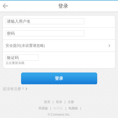
登录
安全提问(未设置请忽略)
点击重新加载
登录
还没有注册？
首页
|
登录
|
注册
简易版
|
触屏版
|
电脑版
|
© Comsenz Inc.