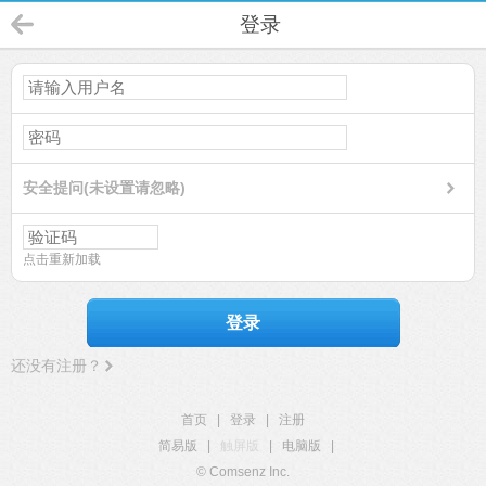
登录
安全提问(未设置请忽略)
点击重新加载
登录
还没有注册？
首页
|
登录
|
注册
简易版
|
触屏版
|
电脑版
|
© Comsenz Inc.