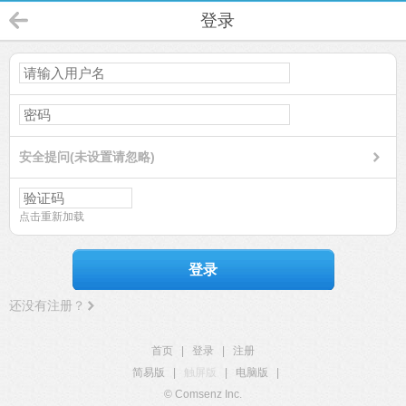
登录
安全提问(未设置请忽略)
点击重新加载
登录
还没有注册？
首页
|
登录
|
注册
简易版
|
触屏版
|
电脑版
|
© Comsenz Inc.