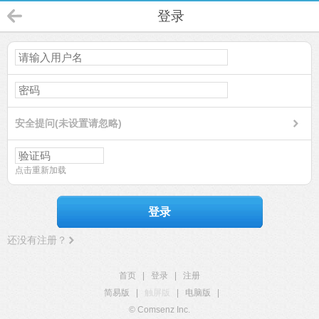
登录
安全提问(未设置请忽略)
点击重新加载
登录
还没有注册？
首页
|
登录
|
注册
简易版
|
触屏版
|
电脑版
|
© Comsenz Inc.