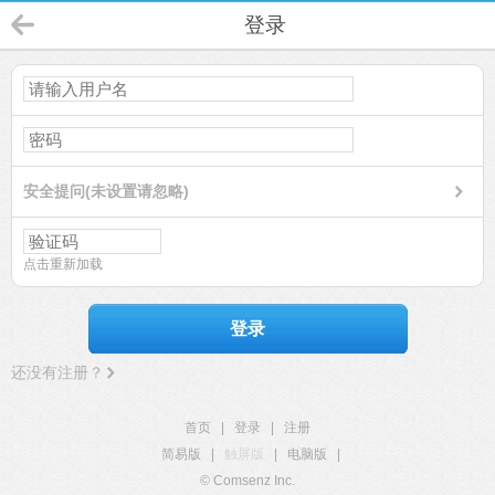
登录
安全提问(未设置请忽略)
点击重新加载
登录
还没有注册？
首页
|
登录
|
注册
简易版
|
触屏版
|
电脑版
|
© Comsenz Inc.