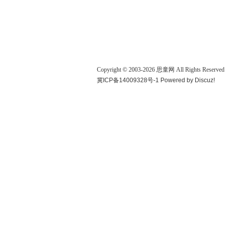
Copyright © 2003-
2026
思童网
All Rights Reserved
冀ICP备14009328号-1
Powered by
Discuz!