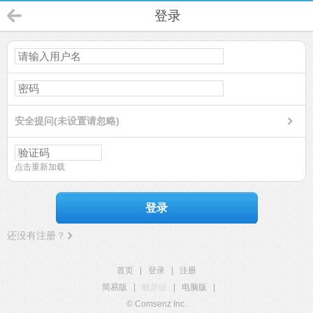
登录
安全提问(未设置请忽略)
点击重新加载
登录
还没有注册？
首页
|
登录
|
注册
简易版
|
触屏版
|
电脑版
|
© Comsenz Inc.