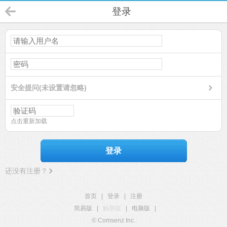
登录
安全提问(未设置请忽略)
点击重新加载
登录
还没有注册？
首页
|
登录
|
注册
简易版
|
触屏版
|
电脑版
|
© Comsenz Inc.