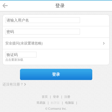
登录
安全提问(未设置请忽略)
点击重新加载
登录
还没有注册？
首页
|
登录
|
注册
简易版
|
触屏版
|
电脑版
|
© Comsenz Inc.