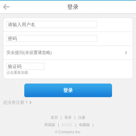
登录
安全提问(未设置请忽略)
点击重新加载
登录
还没有注册？
首页
|
登录
|
注册
简易版
|
触屏版
|
电脑版
|
© Comsenz Inc.