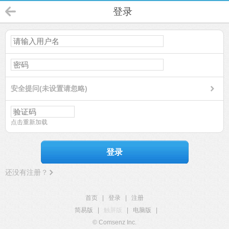
登录
安全提问(未设置请忽略)
点击重新加载
登录
还没有注册？
首页
|
登录
|
注册
简易版
|
触屏版
|
电脑版
|
© Comsenz Inc.