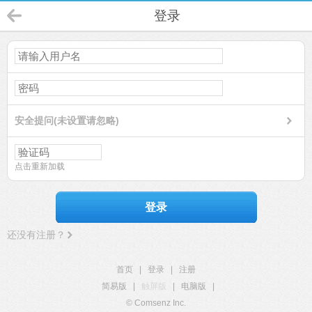
登录
安全提问(未设置请忽略)
点击重新加载
登录
还没有注册？
首页
|
登录
|
注册
简易版
|
触屏版
|
电脑版
|
© Comsenz Inc.