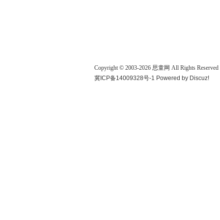
Copyright © 2003-
2026
思童网
All Rights Reserved
冀ICP备14009328号-1
Powered by
Discuz!