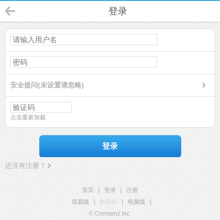
登录
安全提问(未设置请忽略)
点击重新加载
登录
还没有注册？
首页
|
登录
|
注册
简易版
|
触屏版
|
电脑版
|
© Comsenz Inc.