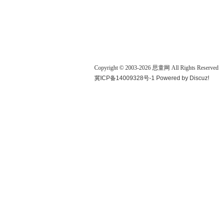
Copyright © 2003-
2026
思童网
All Rights Reserved
冀ICP备14009328号-1
Powered by
Discuz!