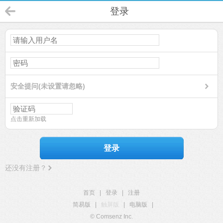
登录
安全提问(未设置请忽略)
点击重新加载
登录
还没有注册？
首页
|
登录
|
注册
简易版
|
触屏版
|
电脑版
|
© Comsenz Inc.