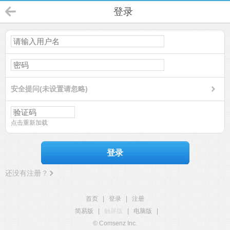
登录
安全提问(未设置请忽略)
点击重新加载
登录
还没有注册？
首页
|
登录
|
注册
简易版
|
触屏版
|
电脑版
|
© Comsenz Inc.