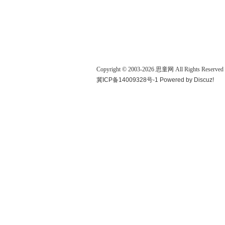
Copyright © 2003-
2026
思童网
All Rights Reserved
冀ICP备14009328号-1
Powered by
Discuz!