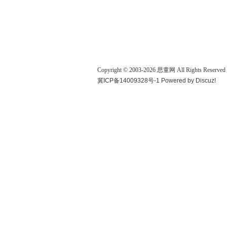
Copyright © 2003-
2026
思童网
All Rights Reserved
冀ICP备14009328号-1
Powered by
Discuz!