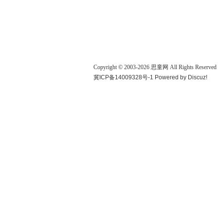
Copyright © 2003-
2026
思童网
All Rights Reserved
冀ICP备14009328号-1
Powered by
Discuz!