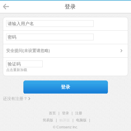
登录
安全提问(未设置请忽略)
点击重新加载
登录
还没有注册？
首页
|
登录
|
注册
简易版
|
触屏版
|
电脑版
|
© Comsenz Inc.