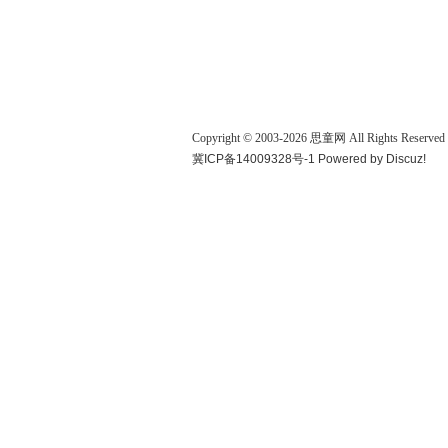
Copyright © 2003-
2026
思童网
All Rights Reserved
冀ICP备14009328号-1
Powered by
Discuz!