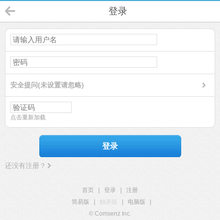
登录
安全提问(未设置请忽略)
点击重新加载
登录
还没有注册？
首页
|
登录
|
注册
简易版
|
触屏版
|
电脑版
|
© Comsenz Inc.