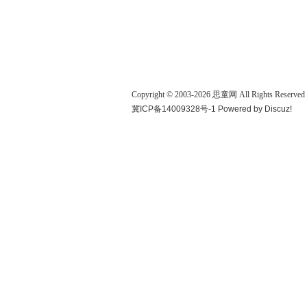
Copyright © 2003-
2026
思童网
All Rights Reserved
冀ICP备14009328号-1
Powered by
Discuz!