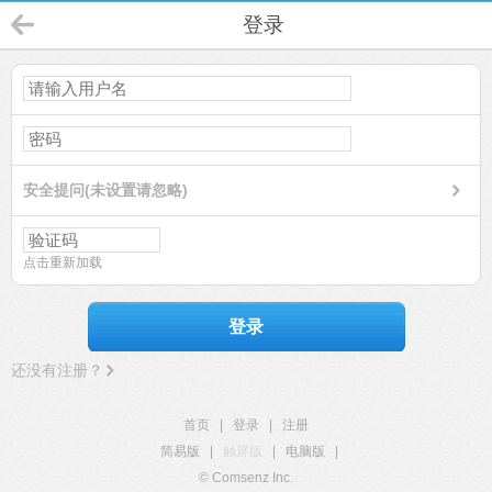
登录
安全提问(未设置请忽略)
点击重新加载
登录
还没有注册？
首页
|
登录
|
注册
简易版
|
触屏版
|
电脑版
|
© Comsenz Inc.