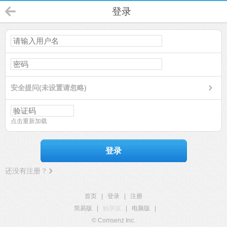
登录
安全提问(未设置请忽略)
点击重新加载
登录
还没有注册？
首页
|
登录
|
注册
简易版
|
触屏版
|
电脑版
|
© Comsenz Inc.