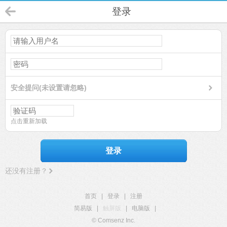
登录
安全提问(未设置请忽略)
点击重新加载
登录
还没有注册？
首页
|
登录
|
注册
简易版
|
触屏版
|
电脑版
|
© Comsenz Inc.