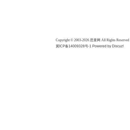
Copyright © 2003-
2026
思童网
All Rights Reserved
冀ICP备14009328号-1
Powered by
Discuz!