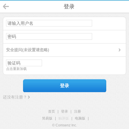
登录
安全提问(未设置请忽略)
点击重新加载
登录
还没有注册？
首页
|
登录
|
注册
简易版
|
触屏版
|
电脑版
|
© Comsenz Inc.