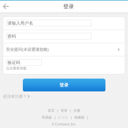
登录
安全提问(未设置请忽略)
点击重新加载
登录
还没有注册？
首页
|
登录
|
注册
简易版
|
触屏版
|
电脑版
|
© Comsenz Inc.