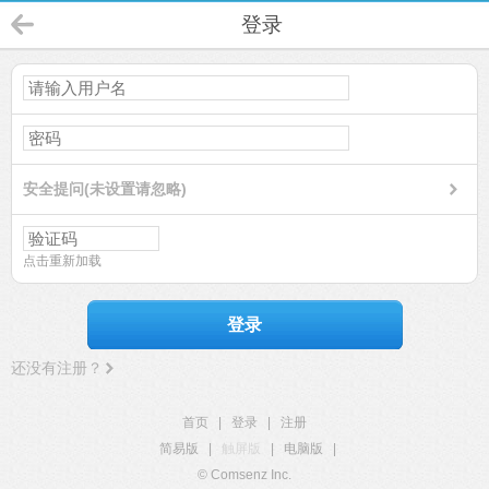
登录
安全提问(未设置请忽略)
点击重新加载
登录
还没有注册？
首页
|
登录
|
注册
简易版
|
触屏版
|
电脑版
|
© Comsenz Inc.