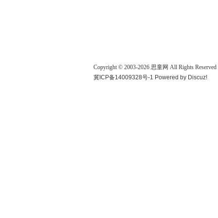
Copyright © 2003-
2026
思童网
All Rights Reserved
冀ICP备14009328号-1
Powered by
Discuz!