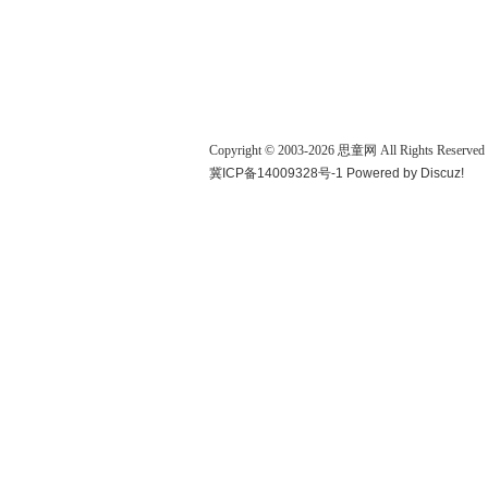
Copyright © 2003-
2026
思童网
All Rights Reserved
冀ICP备14009328号-1
Powered by
Discuz!