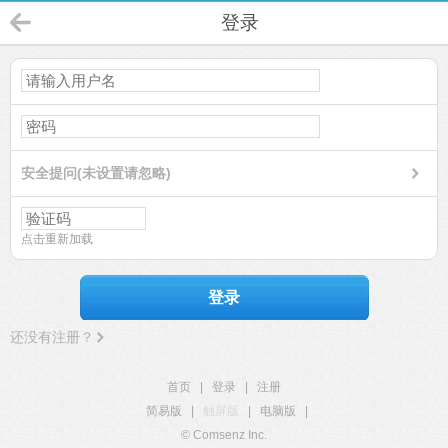
登录
安全提问(未设置请忽略)
点击重新加载
登录
还没有注册？
首页
|
登录
|
注册
简易版
|
触屏版
|
电脑版
|
© Comsenz Inc.