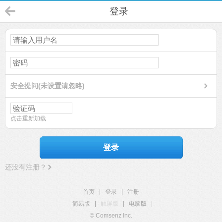
登录
安全提问(未设置请忽略)
点击重新加载
登录
还没有注册？
首页
|
登录
|
注册
简易版
|
触屏版
|
电脑版
|
© Comsenz Inc.