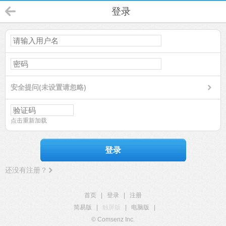
登录
安全提问(未设置请忽略)
点击重新加载
登录
还没有注册？
首页
|
登录
|
注册
简易版
|
触屏版
|
电脑版
|
© Comsenz Inc.