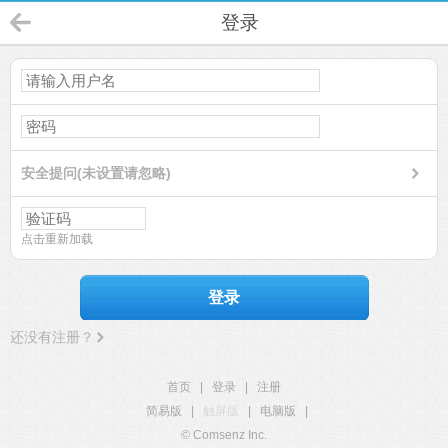
登录
安全提问(未设置请忽略)
点击重新加载
登录
还没有注册？
首页
|
登录
|
注册
简易版
|
触屏版
|
电脑版
|
© Comsenz Inc.