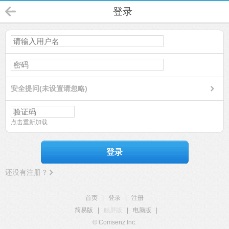
登录
安全提问(未设置请忽略)
点击重新加载
登录
还没有注册？
首页
|
登录
|
注册
简易版
|
触屏版
|
电脑版
|
© Comsenz Inc.