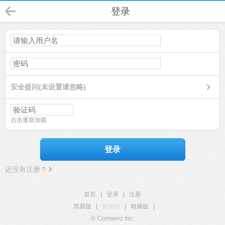
登录
安全提问(未设置请忽略)
点击重新加载
登录
还没有注册？
首页
|
登录
|
注册
简易版
|
触屏版
|
电脑版
|
© Comsenz Inc.