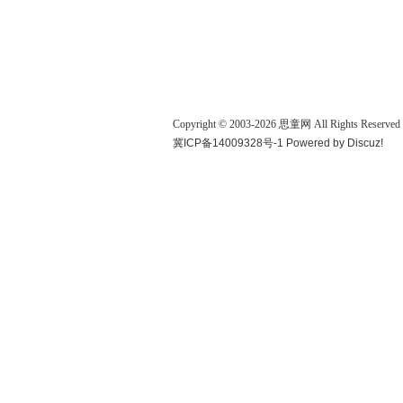
Copyright © 2003-
2026
思童网
All Rights Reserved
冀ICP备14009328号-1
Powered by
Discuz!