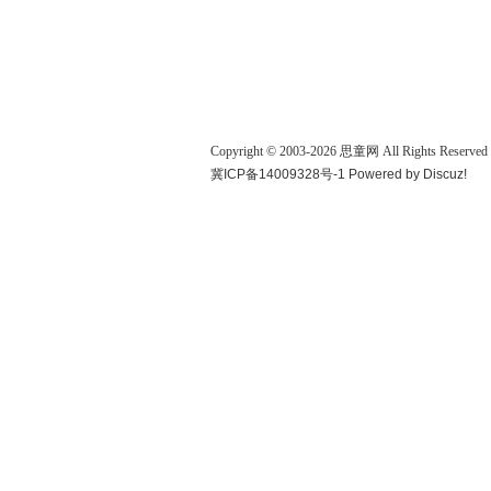
Copyright © 2003-
2026
思童网
All Rights Reserved
冀ICP备14009328号-1
Powered by
Discuz!