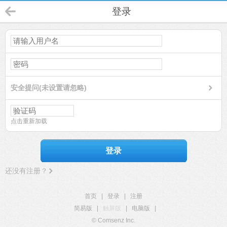
登录
安全提问(未设置请忽略)
点击重新加载
登录
还没有注册？
首页
|
登录
|
注册
简易版
|
触屏版
|
电脑版
|
© Comsenz Inc.